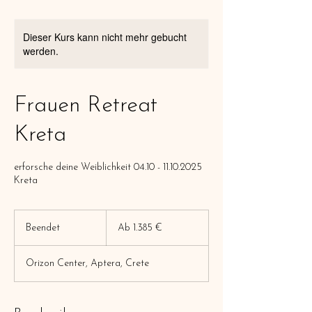
Dieser Kurs kann nicht mehr gebucht
werden.
Frauen Retreat
Kreta
erforsche deine Weiblichkeit 04.10 - 11.10.2025
Kreta
Ab
1.385
Beendet
B
Ab 1.385 €
Euro
e
e
Orizon Center, Aptera, Crete
n
d
e
t