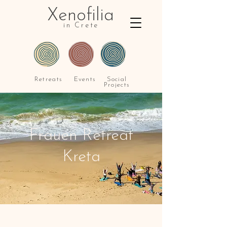
Xenofilia
in Crete
Retreats
Events
Social
Projects
Frauen Retreat
Kreta