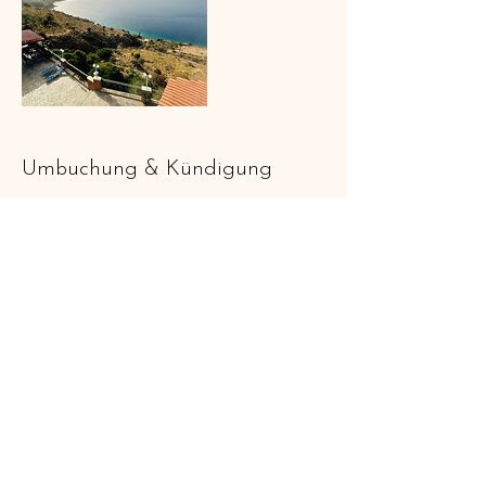
Umbuchung & Kündigung
Bitte beachte die Stornobedingungen in
meinen AGB's.
Ich empfehle dir, eine
Reiserücktrittsversicherung abzuschliessen, für
den Fall der Fälle.
Mit deiner Anmeldung ist eine Anzahlung von
930 Euro fällig.
Den restliche Betrag für Unterkunft und
Verpflegung darfst du vor Ort bezahlen
(Kartenzahlung möglich).