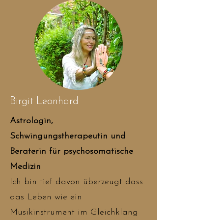
Birgit Leonhard
Astrologin,
Schwingungstherapeutin und
Beraterin für psychosomatische
Medizin
Ich bin tief davon überzeugt dass
das Leben wie ein
Musikinstrument im Gleichklang