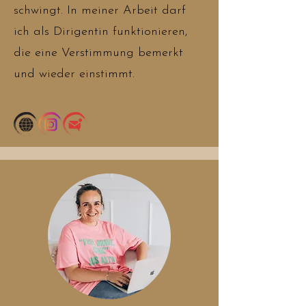
schwingt. In meiner Arbeit darf
ich als Dirigentin funktionieren,
die eine Verstimmung bemerkt
und wieder einstimmt.