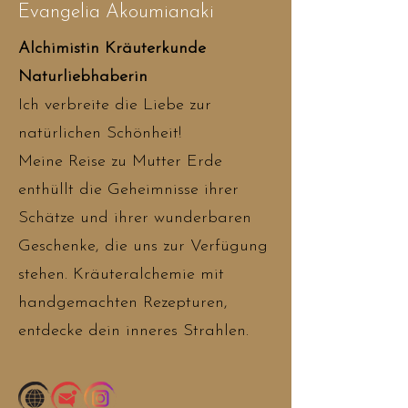
Evangelia Akoumianaki
Alchimistin Kräuterkunde
Naturliebhaberin
Ich verbreite die Liebe zur
natürlichen Schönheit!
Meine Reise zu Mutter Erde
enthüllt die Geheimnisse ihrer
Schätze und ihrer wunderbaren
Geschenke, die uns zur Verfügung
stehen. Kräuteralchemie mit
handgemachten Rezepturen,
entdecke dein inneres Strahlen.