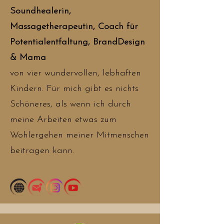
Soundhealerin,
Massagetherapeutin, Coach für
Potentialentfaltung, BrandDesign
& Mama
von vier wundervollen, lebhaften
Kindern. Für mich gibt es nichts
Schöneres, als wenn ich durch
meine Arbeiten etwas zum
Wohlergehen meiner Mitmenschen
beitragen kann.