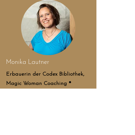
Monika Lautner
Erbauerin der Codex Bibliothek,
Magic Woman Coaching ®
​ Ich bin Brückenbauerin zu
höheren Bewusstseinsstufen, um
Frauen so tief zu berühren, dass
ihre Wahrheit und ihr
mitgebrachtes Wissen sie von