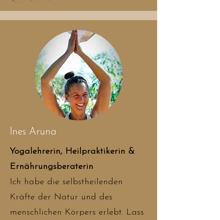
​Ines Aruna
Yogalehrerin, Heilpraktikerin &
Ernährungsberaterin
​Ich habe die selbstheilenden
Kräfte der Natur und des
menschlichen Körpers erlebt. Lass