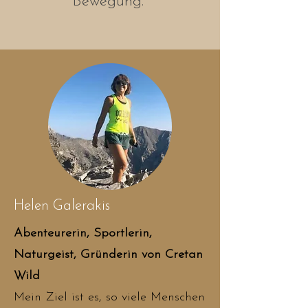
Bewegung.
Helen Galerakis
Abenteurerin, Sportlerin,
Naturgeist, Gründerin von Cretan
Wild
Mein Ziel ist es, so viele Menschen