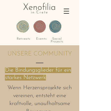
Xenofilia
in Crete
Retreats
Events
Social
Projects
UNSERE COMMUNITY
Die Bindungsglieder für ein
starkes Netzwerk
Wenn Herzensprojekte sich
vereinen, entsteht eine
kraftvolle, unaufhaltsame